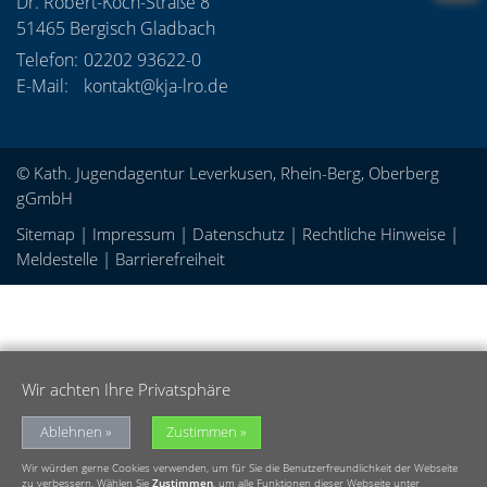
Dr. Robert-Koch-Straße 8
51465
Bergisch Gladbach
Telefon:
02202 93622-0
E-Mail:
kontakt@kja-lro.de
© Kath. Jugendagentur Leverkusen, Rhein-Berg, Oberberg
gGmbH
Sitemap
|
Impressum
|
Datenschutz
|
Rechtliche Hinweise
|
Meldestelle
|
Barrierefreiheit
Wir achten Ihre Privatsphäre
Ablehnen
Zustimmen
Wir würden gerne Cookies verwenden, um für Sie die Benutzerfreundlichkeit der Webseite
zu verbessern. Wählen Sie
Zustimmen
, um alle Funktionen dieser Webseite unter