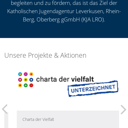
begleiten und zu fördern, das ist das Ziel der
Katholischen Jugendagentur Leverkusen, Rhein-
Berg, Oberberg gGmbH (KJA LRO).
Unsere Projekte & Aktionen
Charta der Vielfalt