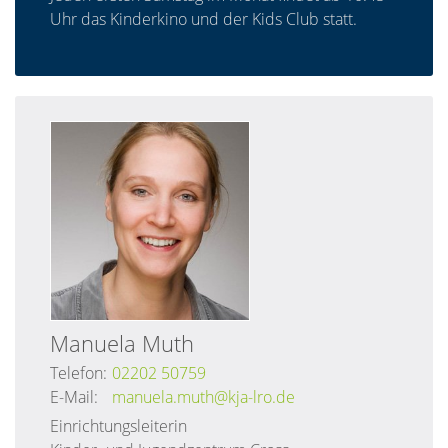
Uhr das Kinderkino und der Kids Club statt.
Manuela
Muth
Telefon:
02202 50759
E-Mail:
manuela.muth@kja-lro.de
Einrichtungsleiterin