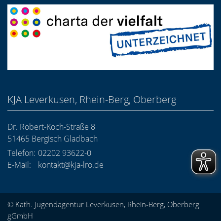
KJA Leverkusen, Rhein-Berg, Oberberg
Dr. Robert-Koch-Straße 8
51465
Bergisch Gladbach
Telefon:
02202 93622-0
E-Mail:
kontakt@kja-lro.de
© Kath. Jugendagentur Leverkusen, Rhein-Berg, Oberberg
gGmbH