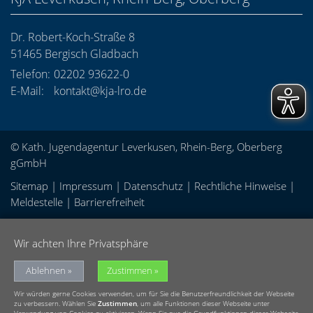
Dr. Robert-Koch-Straße 8
51465
Bergisch Gladbach
Telefon:
02202 93622-0
E-Mail:
kontakt@kja-lro.de
© Kath. Jugendagentur Leverkusen, Rhein-Berg, Oberberg
gGmbH
Sitemap
|
Impressum
|
Datenschutz
|
Rechtliche Hinweise
|
Meldestelle
|
Barrierefreiheit
Wir achten Ihre Privatsphäre
Ablehnen
Zustimmen
Wir würden gerne Cookies verwenden, um für Sie die Benutzerfreundlichkeit der Webseite
zu verbessern. Wählen Sie
Zustimmen
, um alle Funktionen dieser Webseite unter