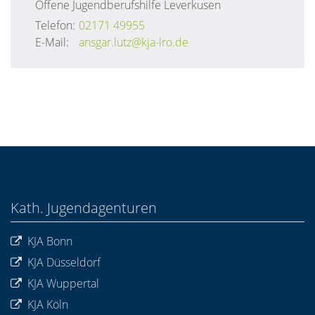
Offene Jugendberufshilfe Leverkusen
Telefon:
02171 49955
E-Mail:
ansgar.lutz@kja-lro.de
Kath. Jugendagenturen
KJA Bonn
KJA Düsseldorf
KJA Wuppertal
KJA Köln