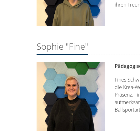
ihren Freu
Sophie "Fine"
Pädagogisc
Fines Schwe
die Krea-We
Präsenz. Fi
aufmerksam
Ballsportar