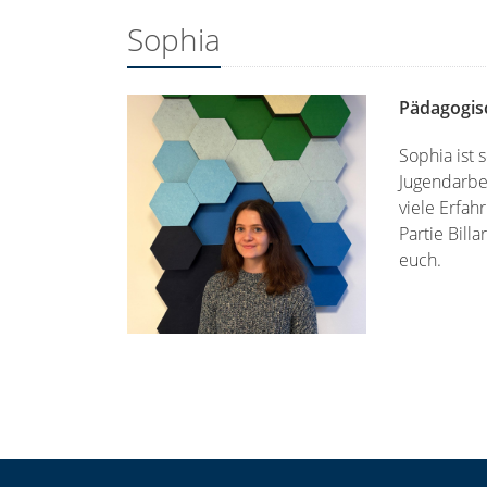
Sophia
Pädagogisc
Sophia ist 
Jugendarbei
viele Erfah
Partie Bill
euch.