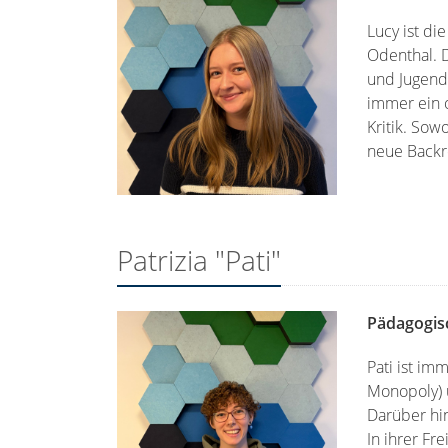
Lucy ist di
Odenthal. D
und Jugend
immer ein 
Kritik. Sow
neue Backr
Patrizia "Pati"
Pädagogisc
Pati ist im
Monopoly) u
Darüber hin
In ihrer Fre