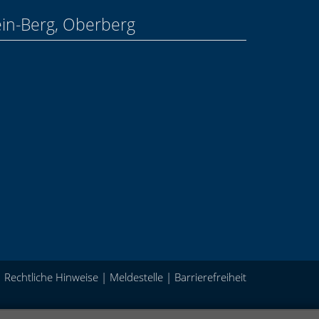
ein-Berg, Oberberg
|
Rechtliche Hinweise
|
Meldestelle
|
Barrierefreiheit