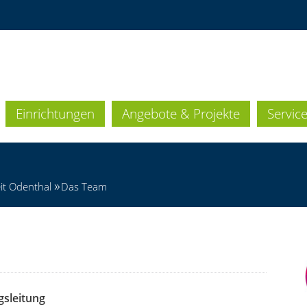
Einrichtungen
Angebote & Projekte
Servic
it Odenthal
Das Team
gsleitung