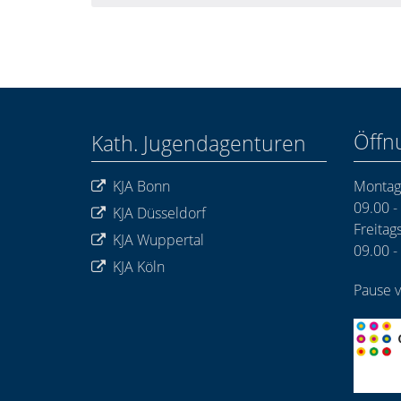
Öffn
Kath. Jugendagenturen
KJA Bonn
Montags
09.00 -
KJA Düsseldorf
Freitags
KJA Wuppertal
09.00 -
KJA Köln
Pause v