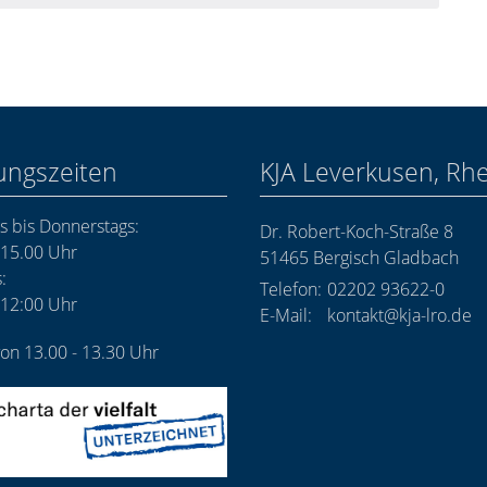
ungszeiten
KJA Leverkusen, Rh
 bis Donnerstags:
Dr. Robert-Koch-Straße 8
 15.00 Uhr
51465
Bergisch Gladbach
:
Telefon:
02202 93622-0
 12:00 Uhr
E-Mail:
kontakt@kja-lro.de
on 13.00 - 13.30 Uhr