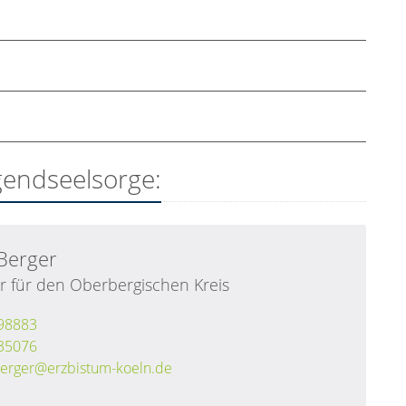
gendseelsorge:
Berger
r für den Oberbergischen Kreis
98883
35076
erger@erzbistum-koeln.de